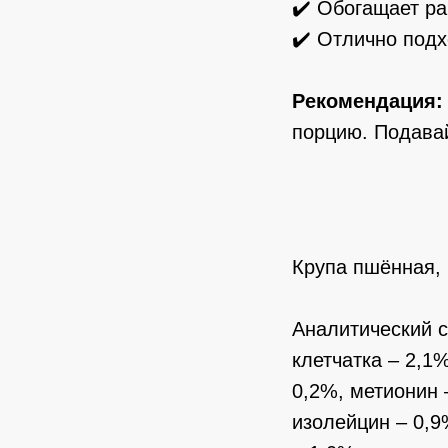
✔️ Обогащает р
✔️ Отлично под
Рекомендация:
порцию. Подавай
Крупа пшённая, 
Аналитический с
клетчатка – 2,1%
0,2%, метионин 
изолейцин – 0,9