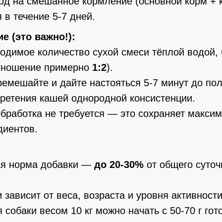
од на смешанное кормление (основной корм + 
 в течение 5-7 дней.
е (это важно!):
одимое количество сухой смеси тёплой водой,
тношение примерно
1:2
).
емешайте и дайте настояться 5-7 минут до по
бретения кашей однородной консистенции.
бработка не требуется — это сохраняет макси
диентов.
я норма добавки —
до 20-30%
от общего суточ
 зависит от веса, возраста и уровня активности
 собаки весом 10 кг можно начать с 50-70 г гот