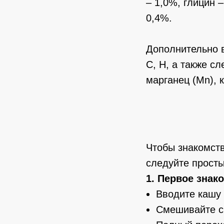
– 1,0%, глицин 
0,4%.
Дополнительно вв
C, H, а также с
марганец (Mn), к
Чтобы знакомств
следуйте прост
1. Первое знак
Вводите кашу 
Смешивайте с