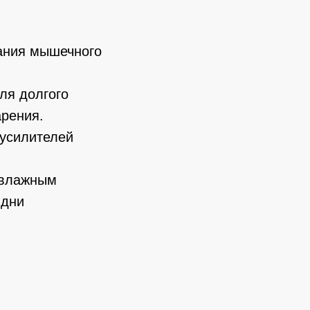
ания мышечного
ля долгого
арения.
 усилителей
 влажным
 дни