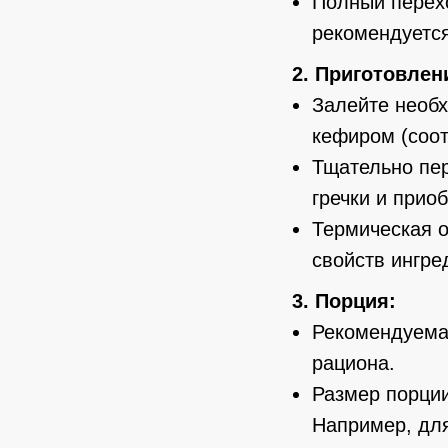
Полный перех
рекомендуется
2. Приготовлени
Залейте необх
кефиром (соо
Тщательно пер
гречки и прио
Термическая о
свойств ингре
3. Порция:
Рекомендуема
рациона.
Размер порции
Например, для