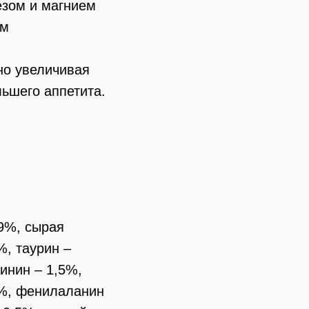
езом и магнием
ем
но увеличивая
ьшего аппетита.
,9%, сырая
%, таурин –
гинин – 1,5%,
5%, фенилаланин