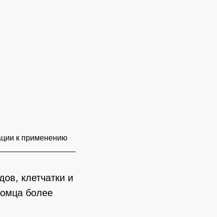
ции к применению
ов, клетчатки и
томца более