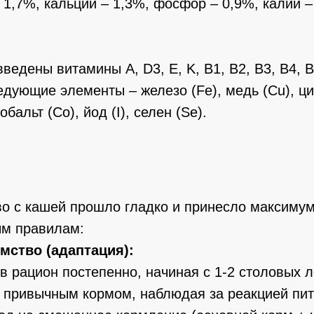
– 1,7%, кальций – 1,3%, фосфор – 0,9%, калий –
едены витамины A, D3, E, K, B1, B2, B3, B4, B5
ледующие элементы – железо (Fe), медь (Cu), ци
обальт (Co), йод (I), селен (Se).
о с кашей прошло гладко и принесло максимум
ым правилам:
омство (адаптация):
в рацион постепенно, начиная с 1-2 столовых л
 привычным кормом, наблюдая за реакцией пит