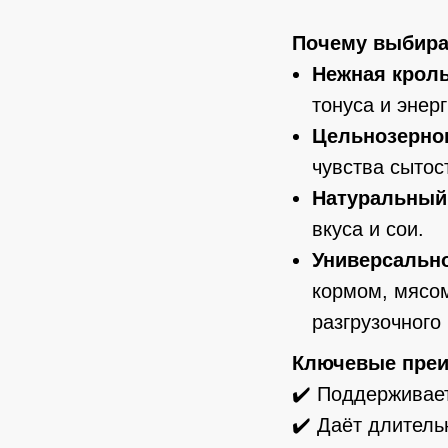
Почему выбира
Нежная крол
тонуса и энер
Цельнозерно
чувства сытос
Натуральный
вкуса и сои.
Универсальн
кормом, мясом
разгрузочного
Ключевые преи
✔️ Поддерживает
✔️ Даёт длитель