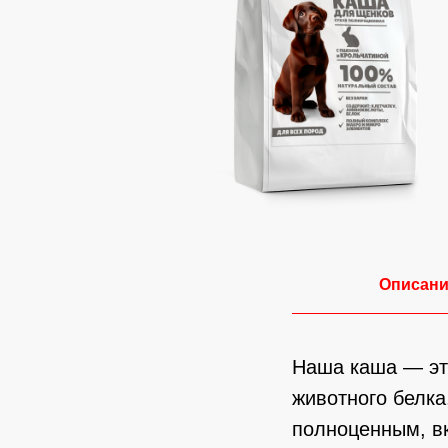
Описан
Наша каша — это
животного белка
полноценным, в