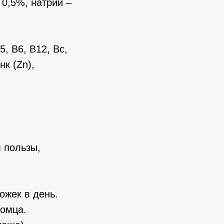
 0,5%, натрий –
, B6, B12, Bc,
нк (Zn),
 пользы,
ожек в день.
омца.