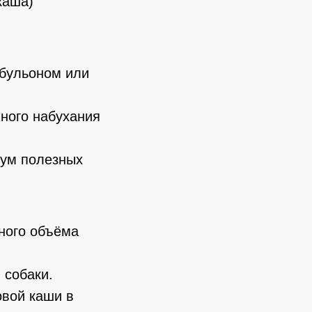
каша)
 бульоном или
лного набухания
мум полезных
ного объёма
 собаки.
овой каши в