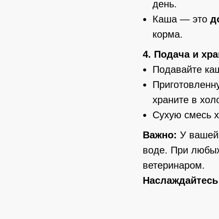
день.
Каша — это
д
корма.
4. Подача и хр
Подавайте каш
Приготовленну
храните в хол
Сухую смесь х
Важно:
У вашей 
воде. При любых
ветеринаром.
Наслаждайтесь