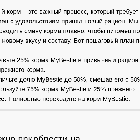
й корм – это важный процесс, который требует
мец с удовольствием принял новый рацион. Мы
оводить смену корма плавно, чтобы питомец п
 новому вкусу и составу. Вот пошаговый план 
вьте 25% корма MyBestie в привычный рацион
прежнего корма.
ичьте долю MyBestie до 50%, смешав его с 50%
льзуйте 75% корма MyBestie и 25% прежнего.
ее:
Полностью переходите на корм MyBestie.
жно приобрести на