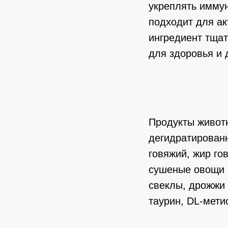
укреплять имму
подходит для ак
ингредиент тщат
для здоровья и 
Продукты живот
дегидратированн
говяжий, жир го
сушеные овощи (
свеклы, дрожжи 
таурин, DL-мети