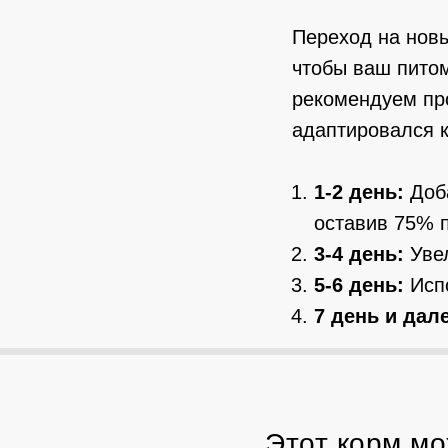
Переход на новы
чтобы ваш пито
рекомендуем пр
адаптировался к
1-2 день:
Доба
оставив 75% 
3-4 день:
Увел
5-6 день:
Испо
7 день и дал
Этот корм мо