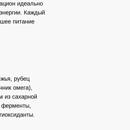
рацион идеально
энергии. Каждый
чшее питание
жья, рубец
чник омега),
м из сахарной
, ферменты,
тиоксиданты.