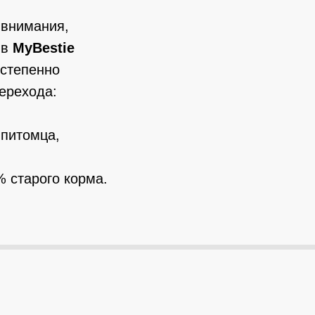
 внимания,
 в
MyBestie
остепенно
перехода:
 питомца,
 старого корма.