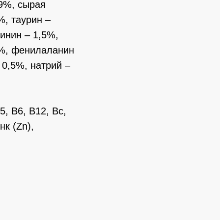
,9%, сырая
%, таурин –
гинин – 1,5%,
5%, фенилаланин
 0,5%, натрий –
, B6, B12, Bc,
нк (Zn),