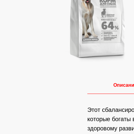
Описан
Этот сбалансиро
которые богаты 
здоровому разв