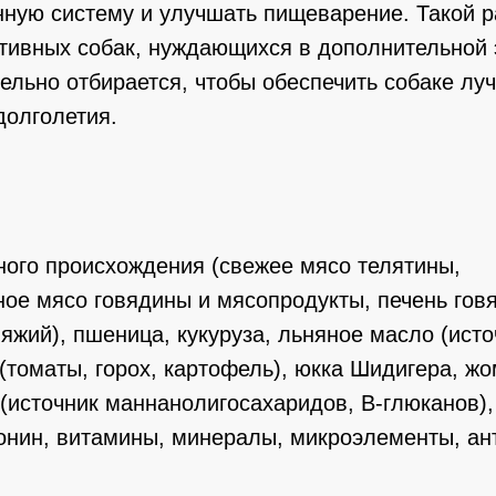
нную систему и улучшать пищеварение. Такой 
тивных собак, нуждающихся в дополнительной 
ельно отбирается, чтобы обеспечить собаке лу
долголетия.
ного происхождения (свежее мясо телятины,
ое мясо говядины и мясопродукты, печень говя
вяжий), пшеница, кукуруза, льняное масло (исто
томаты, горох, картофель), юкка Шидигера, жо
(источник маннанолигосахаридов, B-глюканов)
онин, витамины, минералы, микроэлементы, ан