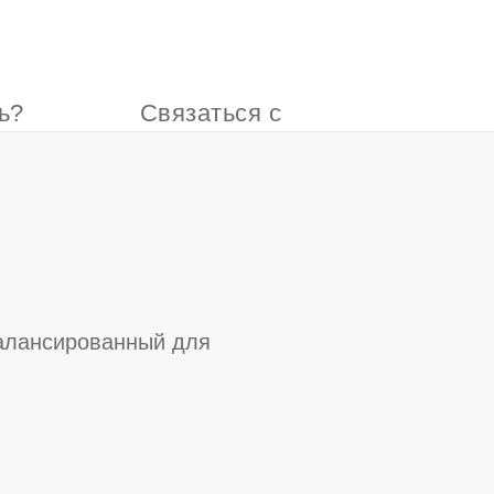
ь?
Связаться с
нами
алансированный для